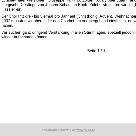
„Stabat-mater“-Versionen (Giuseppe Nannino, Zoltán Kodály oder Juan Francé
liturgische Gesänge von Johann Sebastian Bach. Zuletzt studierten wir die
Hassler ein.
Der Chor tritt drei- bis viermal pro Jahr auf (Christkönig, Advent, Weihnacht
2007 mussten wir aber leider den Chorbetrieb vorübergehend einstellen, da 
haben.
Wir suchen ganz dringend Verstärkung in allen Stimmlagen, speziell jedoch im
wieder aufnehmen können.
Seite 1 / 1
design&programming by
www.ffk.co.at