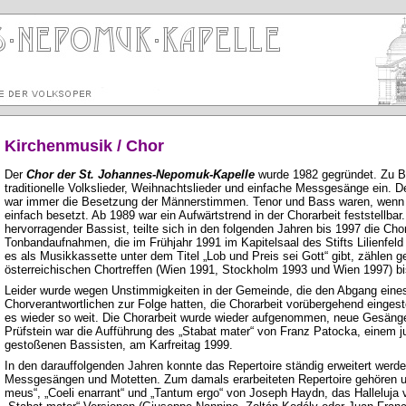
Kirchenmusik / Chor
Der
Chor der St. Johannes-Nepomuk-Kapelle
wurde 1982 gegründet. Zu B
traditionelle Volkslieder, Weihnachtslieder und einfache Messgesänge ein.
war immer die Besetzung der Männerstimmen. Tenor und Bass waren, wenn 
einfach besetzt. Ab 1989 war ein Aufwärtstrend in der Chorarbeit feststellbar.
hervorragender Bassist, teilte sich in den folgenden Jahren bis 1997 die Chor
Tonbandaufnahmen, die im Frühjahr 1991 im Kapitelsaal des Stifts Lilienfel
es als Musikkassette unter dem Titel „Lob und Preis sei Gott“ gibt, zählen
österreichischen Chortreffen (Wien 1991, Stockholm 1993 und Wien 1997) b
Leider wurde wegen Unstimmigkeiten in der Gemeinde, die den Abgang eines
Chorverantwortlichen zur Folge hatten, die Chorarbeit vorübergehend eingest
es wieder so weit. Die Chorarbeit wurde wieder aufgenommen, neue Gesänge 
Prüfstein war die Aufführung des „Stabat mater“ von Franz Patocka, einem 
gestoßenen Bassisten, am Karfreitag 1999.
In den darauffolgenden Jahren konnte das Repertoire ständig erweitert werd
Messgesängen und Motetten. Zum damals erarbeiteten Repertoire gehören 
meus“, „Coeli enarrant“ und „Tantum ergo“ von Joseph Haydn, das Halleluja 