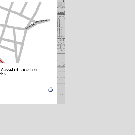
n Ausschnitt zu sehen
aden