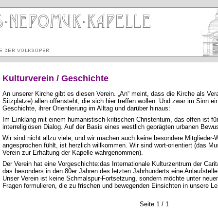
Kulturverein / Geschichte
An unserer Kirche gibt es diesen Verein. „An“ meint, dass die Kirche als Ve
Sitzplätze) allen offensteht, die sich hier treffen wollen. Und zwar im Sinn e
Geschichte, ihrer Orientierung im Alltag und darüber hinaus:
Im Einklang mit einem humanistisch‑kritischen Christentum, das offen ist für
interreligiösen Dialog. Auf der Basis eines westlich geprägten urbanen Bewu
Wir sind nicht allzu viele, und wir machen auch keine besondere Mitglieder
angesprochen fühlt, ist herzlich willkommen. Wir sind wort‑orientiert (das 
Verein zur Erhaltung der Kapelle wahrgenommen).
Der Verein hat eine Vorgeschichte:das Internationale Kulturzentrum der Car
das besonders in den 80er Jahren des letzten Jahrhunderts eine Anlaufstell
Unser Verein ist keine Schmalspur‑Fortsetzung, sondern möchte unter neu
Fragen formulieren, die zu frischen und bewegenden Einsichten in unsere L
Seite 1 / 1