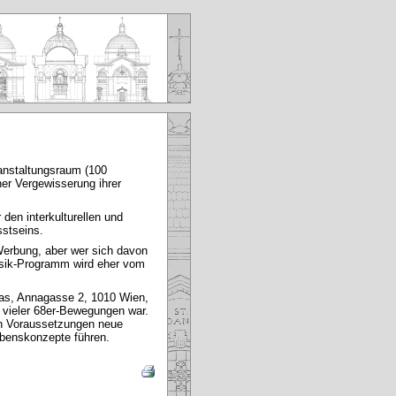
ranstaltungsraum (100
iner Vergewisserung ihrer
 den interkulturellen und
sstseins.
-Werbung, aber wer sich davon
Musik‑Programm wird eher vom
itas, Annagasse 2, 1010 Wien,
e vieler 68er-Bewegungen war.
en Voraussetzungen neue
ebenskonzepte führen.